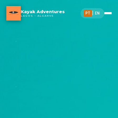
Kayak Adventures
PT
|
EN
LAGOS • ALGARVE