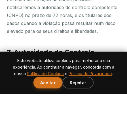
notificaremos a autoridade de controlo competente
(CNPD) no prazo de 72 horas, e os titulares dos
dados quando a violação possa resultar num risco
elevado para os seus direitos e liberdades.
7. Autoridade de Controlo
Este website utiliza cookies para melhorar a sua
Pode apresentar reclamação junto da Comissão
experiência. Ao continuar a navegar, concorda com a
Nacional de Proteção de Dados (CNPD):
nossa
Política de Cookies
e
Política de Privacidade
.
Aceitar
Rejeitar
Website:
www.cnpd.pt
Rua de São Bento, 148-3°, 1200-821 Lisboa
Telefone: +351 213 928 400