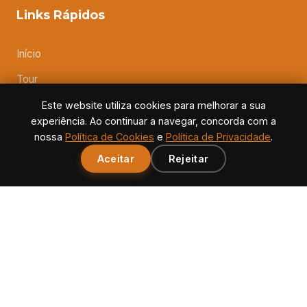
Links Rápidos
Início
Tour
Sobre Nós
Este website utiliza cookies para melhorar a sua
experiência. Ao continuar a navegar, concorda com a
Galeria
nossa
Política de Cookies
e
Política de Privacidade
.
FAQ
Aceitar
Rejeitar
Kayak Lagos
Grutas Kayak Lagos
Aventura Kayak Lagos
Legal