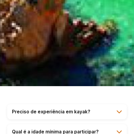
Preciso de experiência em kayak?
Não! O nosso tour é adequado para todos os
níveis, incluindo iniciantes completos. Antes de
Qual é a idade mínima para participar?