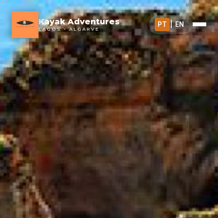
Kayak Adventures
PT
|
EN
LAGOS • ALGARVE