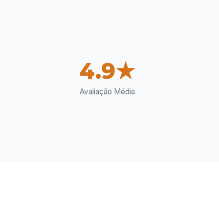
+
4.9★
Avaliação Média